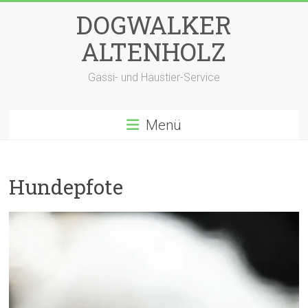
Zum
DOGWALKER
Inhalt
springen
ALTENHOLZ
Gassi- und Haustier-Service
Menü
Hundepfote