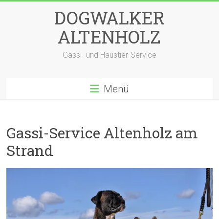
Zum
DOGWALKER
Inhalt
springen
ALTENHOLZ
Gassi- und Haustier-Service
Menü
Gassi-Service Altenholz am
Strand