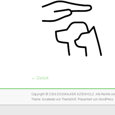
← Zurück
Copyright © 2026
DOGWALKER ALTENHOLZ
. Alle Rechte vo
Theme:
Accelerate
von ThemeGrill. Präsentiert von
WordPress
.