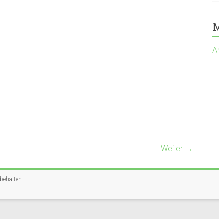
M
A
Weiter →
rbehalten.