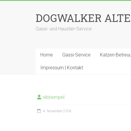
Zum
Inhalt
DOGWALKER ALT
springen
Gassi- und Haustier-Service
Home
Gassi-Service
Katzen-Betreu
Impressum | Kontakt
nilshempel
4. November 2018