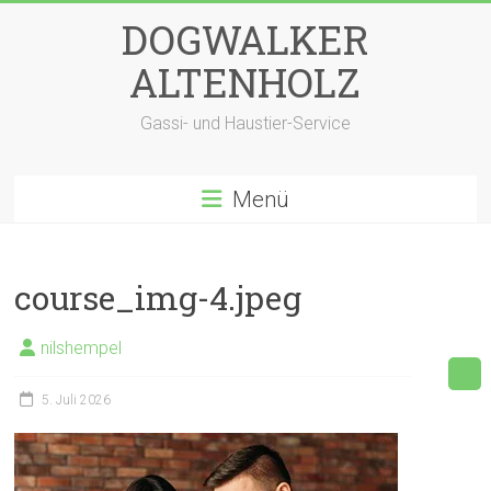
Zum
DOGWALKER
Inhalt
springen
ALTENHOLZ
Gassi- und Haustier-Service
Menü
course_img-4.jpeg
nilshempel
5. Juli 2026