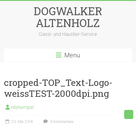
Zum
DOGWALKER
Inhalt
springen
ALTENHOLZ
Gassi- und Haustier-Service
Menü
cropped-TOP_Text-Logo-
weissTEST-2000dpi.png
nilshempel
20. Mai 2018
0 Kommentare