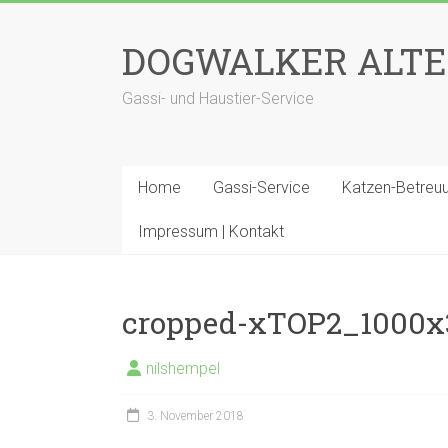
Zum
Inhalt
DOGWALKER ALT
springen
Gassi- und Haustier-Service
Home
Gassi-Service
Katzen-Betreu
Impressum | Kontakt
cropped-xTOP2_1000x
nilshempel
3. November 2018