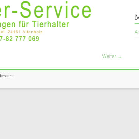
M
A
Weiter →
rbehalten.