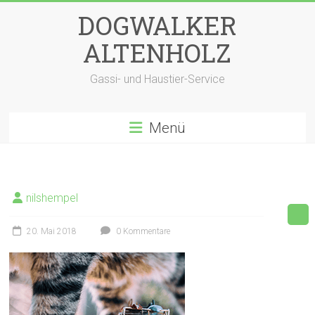
Zum
DOGWALKER
Inhalt
springen
ALTENHOLZ
Gassi- und Haustier-Service
Menü
nilshempel
20. Mai 2018
0 Kommentare